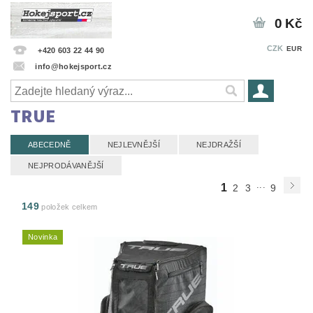
0 Kč
CZK
EUR
+420 603 22 44 90
info@hokejsport.cz
TRUE
ABECEDNĚ
NEJLEVNĚJŠÍ
NEJDRAŽŠÍ
NEJPRODÁVANĚJŠÍ
...
1
2
3
9
149
položek celkem
Novinka