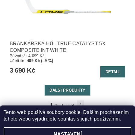
BRANKÁŘSKÁ HŮL TRUE CATALYST 5X
COMPOSITE INT WHITE
Původně:
4 099 Kč
Ušetříte
:
409 Kč (–9 %)
3 690 Kč
DETAIL
DALŠÍ PRODUKTY
...
1
2
3
9
Tento web používá soubory cookie. Dalším procházením
149
položek celkem
tohoto webu vyjadřujete souhlas s jejich používáním.
NASTAVENÍ