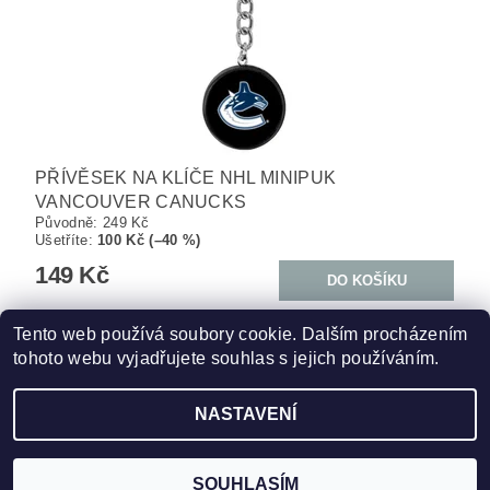
PŘÍVĚSEK NA KLÍČE NHL MINIPUK
VANCOUVER CANUCKS
Původně:
249 Kč
Ušetříte
:
100 Kč (–40 %)
149 Kč
Tento web používá soubory cookie. Dalším procházením
11
položek celkem
tohoto webu vyjadřujete souhlas s jejich používáním.
NASTAVENÍ
2026 ©
HOKEJSPORT.CZ
, všechna práva vyhrazena
Vytvořil Shoptet
SOUHLASÍM