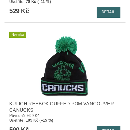
Ušetříte
:
70 Kč (–11 %)
529 Kč
DETAIL
Novinka
KULICH REEBOK CUFFED POM VANCOUVER
CANUCKS
Původně:
699 Kč
Ušetříte
:
109 Kč (–15 %)
590 Kč