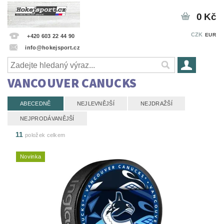
0 Kč
CZK
EUR
+420 603 22 44 90
info@hokejsport.cz
VANCOUVER CANUCKS
ABECEDNĚ
NEJLEVNĚJŠÍ
NEJDRAŽŠÍ
NEJPRODÁVANĚJŠÍ
11
položek celkem
Novinka