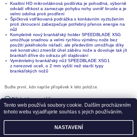
Kvalitní HD mikrovláknová podšívka j
e pohodlná, výborně
odvádí vlhkost a zamezuje pohybu nohy uvnitř brusle a je
velmi odolná proti prodření
Špičková vstřikovaná podrážka s konkávním vyztužením
proti zkroucení zabezpečuje potřebný přenos energie na
nůž
Kompletně nový brankářský holder SPEEDBLADE XSG
umožňuje snadnou a velmi rychlou výměnu nože bez
použití jakéhokoliv nářadí, ale především umožňuje díky
své konstrukci zmenšit úhel záběru nože a dovoluje tak jít
brankáři dříve do odrazu při slajdování
Vyměnitelný brankářský nůž SPEEDBLADE XSG1
z nerezové oceli, o 2 mm vyšší než starší typy
brankářských nožů
Buďte první, kdo napíše příspěvek k této položce.
Přidat komentář
Tento web používá soubory cookie. Dalším procházením
tohoto webu vyjadřujete souhlas s jejich používáním.
NASTAVENÍ
2026 ©
HOKEJSPORT.CZ
, všechna práva vyhrazena