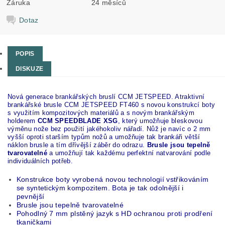
Záruka
24 měsíců
Dotaz
POPIS
DISKUZE
Nová generace brankářských bruslí CCM JETSPEED.
Atraktivní
brankářské brusle CCM JETSPEED FT460 s novou konstrukcí boty
s využitím kompozitových materiálů a s novým brankářským
holderem
CCM SPEEDBLADE XSG
, který umožňuje bleskovou
výměnu nože bez použití jakéhokoliv nářadí. Nůž je navíc o 2 mm
vyšší oproti starším typům nožů a umožňuje tak brankáři větší
náklon brusle a tím dřívější záběr do odrazu.
Brusle jsou tepelně
tvarovatelné
a umožňují tak každému perfektní natvarování podle
individuálních potřeb.
Konstrukce boty vyrobená novou technologií vstřikováním
se syntetickým kompozitem. Bota je tak odolnější i
pevnější
Brusle jsou tepelně tvarovatelné
Pohodlný 7 mm plstěný jazyk s HD ochranou proti prodření
tkaničkami