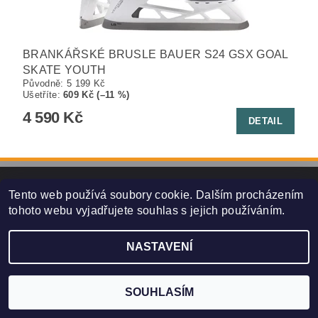
BRANKÁŘSKÉ BRUSLE BAUER S24 GSX GOAL
SKATE YOUTH
Původně:
5 199 Kč
Ušetříte
:
609 Kč (–11 %)
4 590 Kč
DETAIL
Tento web používá soubory cookie. Dalším procházením
2026 ©
HOKEJSPORT.CZ
, všechna práva vyhrazena
tohoto webu vyjadřujete souhlas s jejich používáním.
Vytvořil Shoptet
NASTAVENÍ
SOUHLASÍM