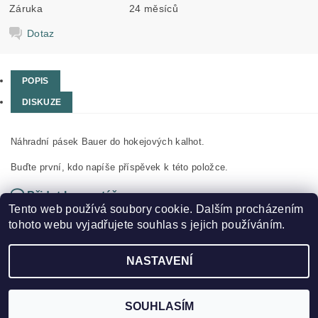
Záruka
24 měsíců
Dotaz
POPIS
DISKUZE
Náhradní pásek Bauer do hokejových kalhot.
Buďte první, kdo napíše příspěvek k této položce.
Přidat komentář
Tento web používá soubory cookie. Dalším procházením
tohoto webu vyjadřujete souhlas s jejich používáním.
NASTAVENÍ
2026 ©
HOKEJSPORT.CZ
, všechna práva vyhrazena
Vytvořil Shoptet
SOUHLASÍM