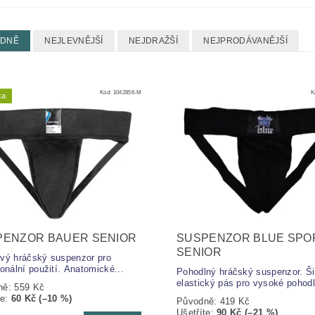
EDNĚ
NEJLEVNĚJŠÍ
NEJDRAŽŠÍ
NEJPRODÁVANĚJŠÍ
Kód:
1042856-M
K
ka
PENZOR BAUER SENIOR
SUSPENZOR BLUE SPO
SENIOR
vý hráčský suspenzor pro
ionální použití. Anatomické...
Pohodlný hráčský suspenzor. Ši
elastický pás pro vysoké pohodlí
ně:
559 Kč
te
:
60 Kč (–10 %)
Původně:
419 Kč
Ušetříte
:
90 Kč (–21 %)