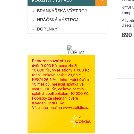
POUŽITÁ VÝSTROJ
NOVIN
BRANKÁŘSKÁ VÝSTROJ
komple
HRÁČSKÁ VÝSTROJ
Původ
Ušetří
DOPLŇKY
890