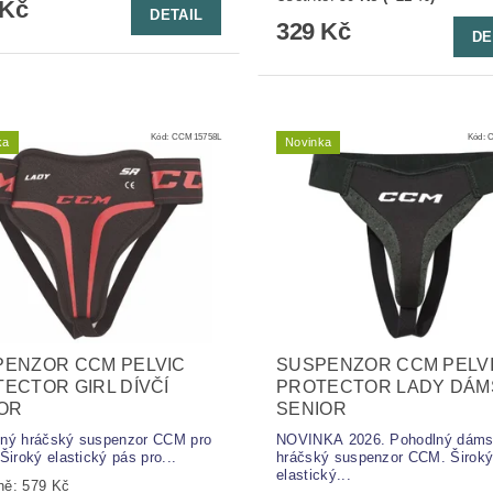
 Kč
DETAIL
329 Kč
DE
Kód:
CCM15758L
Kód:
ka
Novinka
PENZOR CCM PELVIC
SUSPENZOR CCM PELV
ECTOR GIRL DÍVČÍ
PROTECTOR LADY DÁM
OR
SENIOR
ný hráčský suspenzor CCM pro
NOVINKA 2026. Pohodlný dám
Široký elastický pás pro...
hráčský suspenzor CCM. Širok
elastický...
ně:
579 Kč