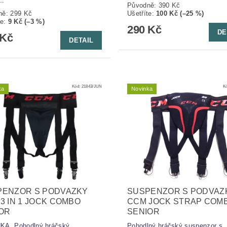
..
Původně:
390 Kč
ně:
299 Kč
Ušetříte
:
100 Kč (–25 %)
te
:
9 Kč (–3 %)
290 Kč
DE
 Kč
DETAIL
Kód:
21843/JUN
K
ka
Novinka
PENZOR S PODVAZKY
SUSPENZOR S PODVAZ
3 IN 1 JOCK COMBO
CCM JOCK STRAP COM
OR
SENIOR
KA. Pohodlný hráčský
Pohodlný hráčský suspenzor s