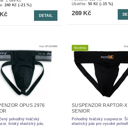
ně:
1 099 Kč
Ušetříte
:
50 Kč (–15 %)
te
:
240 Kč (–21 %)
269 Kč
 Kč
DE
DETAIL
Kód:
OPUD096M
Kód
Novinka
PENZOR OPUS 2976
SUSPENZOR RAPTOR-X
IOR
SENIOR
čený pohodlný hráčský
Pohodlný hráčský suspenzor. Ši
zor, široký elastický pás,
elastický pás pro vysoké pohodlí