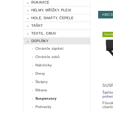
RUKAVICE
HELMY, MŘÍŽKY, PLEXI
ABEC
HOLE, SHAFTY, ČEPELE
TAŠKY
TEXTIL, OBUV
Novin
DOPLŇKY
Chrániče zápěstí
Chrániče zubů
Nákrčníky
Dresy
Štulpny
SUS
Ribana
Špičko
profes
Suspenzory
Původ
Podvazky
Ušetří