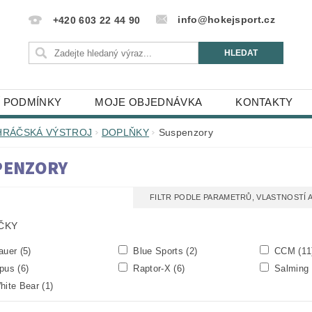
info@hokejsport.cz
+420 603 22 44 90
 PODMÍNKY
MOJE OBJEDNÁVKA
KONTAKTY
HRÁČSKÁ VÝSTROJ
DOPLŇKY
Suspenzory
PENZORY
FILTR PODLE PARAMETRŮ, VLASTNOSTÍ
ČKY
auer
(5)
Blue Sports
(2)
CCM
(11
pus
(6)
Raptor-X
(6)
Salming
ite Bear
(1)