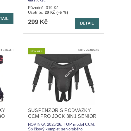
elastický...
Původně:
319 Kč
Ušetříte
:
20 Kč (–6 %)
TAIL
299 Kč
DETAIL
ód:
14237/SR
Kód:
CCM25D23-S
Novinka
KY
SUSPENZOR S PODVAZKY
BO
CCM PRO JOCK 3IN1 SENIOR
NOVINKA 2025/26. TOP model CCM.
Špičkový komplet seniorského