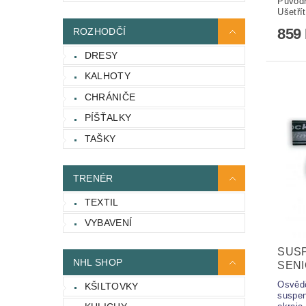
Původ
Ušetří
859
ROZHODČÍ
DRESY
KALHOTY
CHRÁNIČE
PÍŠŤALKY
TAŠKY
TRENÉR
TEXTIL
VYBAVENÍ
SUS
NHL SHOP
SEN
Osvěd
KŠILTOVKY
suspen