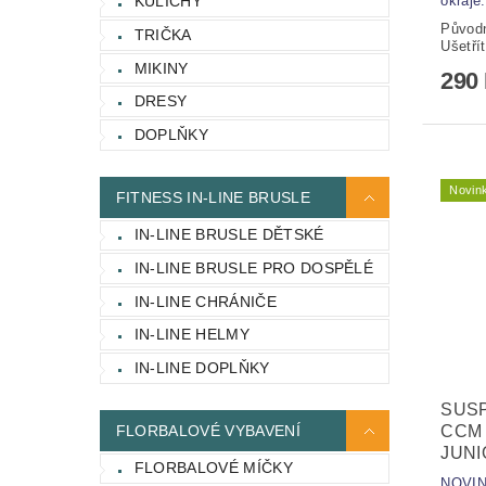
okraje.
KULICHY
Původ
TRIČKA
Ušetří
MIKINY
290
DRESY
DOPLŇKY
Novin
FITNESS IN-LINE BRUSLE
IN-LINE BRUSLE DĚTSKÉ
IN-LINE BRUSLE PRO DOSPĚLÉ
IN-LINE CHRÁNIČE
IN-LINE HELMY
IN-LINE DOPLŇKY
SUS
FLORBALOVÉ VYBAVENÍ
CCM 
JUNI
FLORBALOVÉ MÍČKY
NOVIN