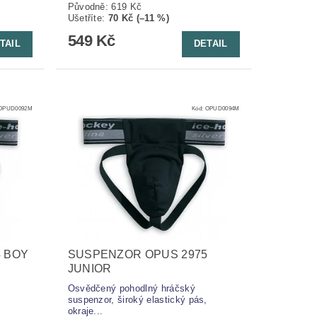
Původně:
619 Kč
Ušetříte
:
70 Kč (–11 %)
549 Kč
TAIL
DETAIL
OPUD0092M
Kód:
OPUD0094M
 BOY
SUSPENZOR OPUS 2975
JUNIOR
Osvědčený pohodlný hráčský
suspenzor, široký elastický pás,
okraje...