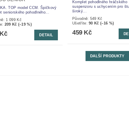
Komplet pohodlného hráčského
suspenzoru s uchycením pro štu
KA. TOP model CCM. Špičkový
široký...
t seniorského pohodlného...
Původně:
549 Kč
ně:
1 099 Kč
Ušetříte
:
90 Kč (–16 %)
te
:
209 Kč (–19 %)
459 Kč
 Kč
DE
DETAIL
DALŠÍ PRODUKTY