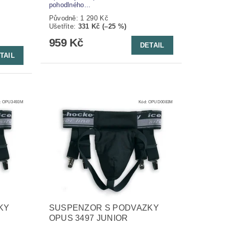
pohodlného...
Původně:
1 290 Kč
Ušetříte
:
331 Kč (–25 %)
959 Kč
DETAIL
TAIL
:
OPU3493M
Kód:
OPUD0083M
KY
SUSPENZOR S PODVAZKY
OPUS 3497 JUNIOR