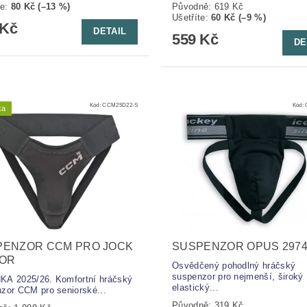
te
:
80 Kč (–13 %)
Původně:
619 Kč
Ušetříte
:
60 Kč (–9 %)
 Kč
DETAIL
559 Kč
DE
Kód:
CCM25D22-S
Kód:
ka
PENZOR CCM PRO JOCK
SUSPENZOR OPUS 2974
IOR
Osvědčený pohodlný hráčský
suspenzor pro nejmenší, široký
A 2025/26. Komfortní hráčský
elastický...
zor CCM pro seniorské...
Původně:
319 Kč