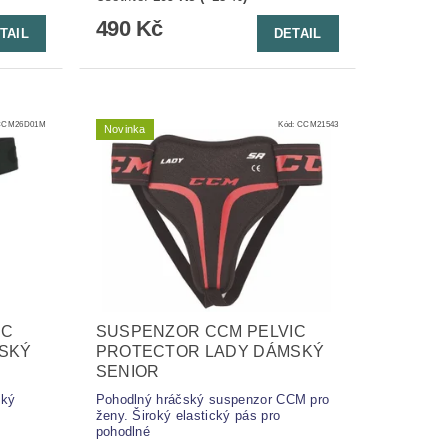
490 Kč
TAIL
DETAIL
CCM26D01M
Kód:
CCM21543
Novinka
IC
SUSPENZOR CCM PELVIC
SKÝ
PROTECTOR LADY DÁMSKÝ
SENIOR
ský
Pohodlný hráčský suspenzor CCM pro
ý
ženy. Široký elastický pás pro
pohodlné