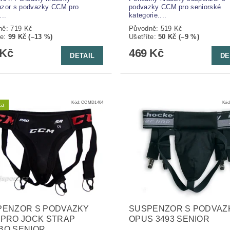
nzor s podvazky CCM pro
podvazky CCM pro seniorské
...
kategorie....
ně:
719 Kč
Původně:
519 Kč
te
:
99 Kč (–13 %)
Ušetříte
:
50 Kč (–9 %)
 Kč
469 Kč
DETAIL
DE
Kód:
CCMD1404
Kód
ka
PENZOR S PODVAZKY
SUSPENZOR S PODVAZ
 PRO JOCK STRAP
OPUS 3493 SENIOR
BO SENIOR