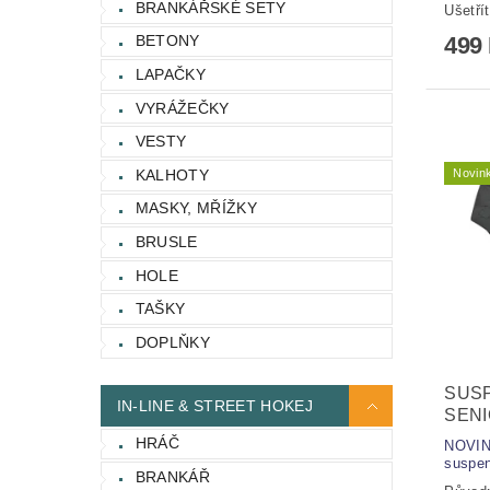
BRANKÁŘSKÉ SETY
Ušetří
499
BETONY
LAPAČKY
VYRÁŽEČKY
VESTY
Novin
KALHOTY
MASKY, MŘÍŽKY
BRUSLE
HOLE
TAŠKY
DOPLŇKY
SUS
IN-LINE & STREET HOKEJ
SEN
HRÁČ
NOVINK
suspen
BRANKÁŘ