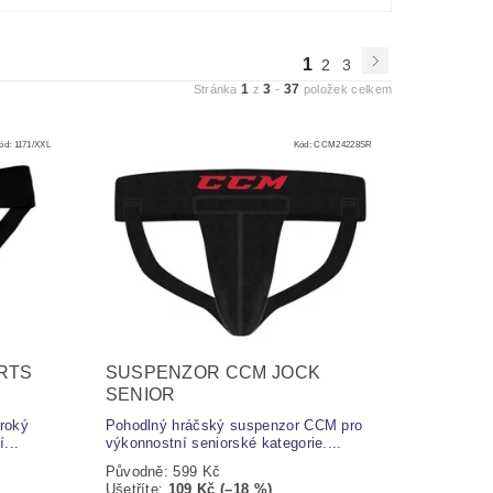
1
2
3
1
3
37
Stránka
z
-
položek celkem
ód:
1171/XXL
Kód:
CCM24228SR
RTS
SUSPENZOR CCM JOCK
SENIOR
roký
Pohodlný hráčský suspenzor CCM pro
...
výkonnostní seniorské kategorie....
Původně:
599 Kč
Ušetříte
:
109 Kč (–18 %)