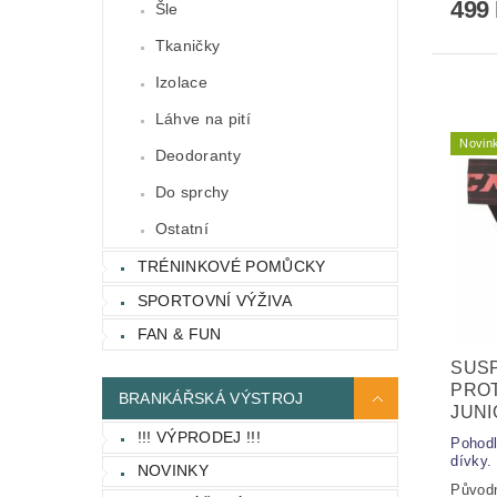
499
Šle
Tkaničky
Izolace
Láhve na pití
Novin
Deodoranty
Do sprchy
Ostatní
TRÉNINKOVÉ POMŮCKY
SPORTOVNÍ VÝŽIVA
FAN & FUN
SUS
PROT
BRANKÁŘSKÁ VÝSTROJ
JUNI
!!! VÝPRODEJ !!!
Pohodl
dívky. 
NOVINKY
Původ