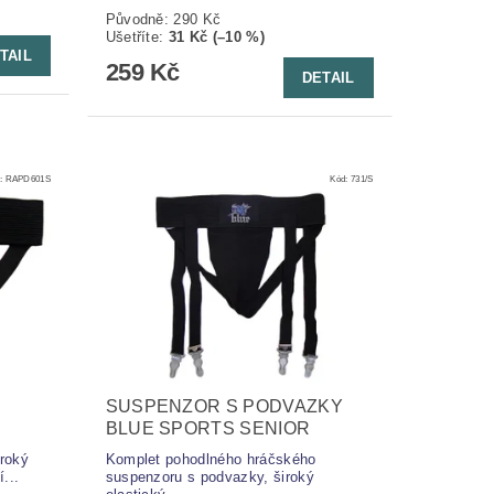
Původně:
290 Kč
Ušetříte
:
31 Kč (–10 %)
TAIL
259 Kč
DETAIL
:
RAPD601S
Kód:
731/S
SUSPENZOR S PODVAZKY
BLUE SPORTS SENIOR
roký
Komplet pohodlného hráčského
...
suspenzoru s podvazky, široký