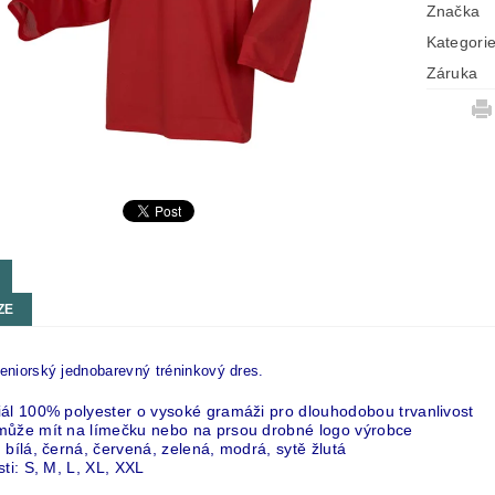
Značka
Kategori
Záruka
ZE
seniorský jednobarevný tréninkový dres.
iál 100% polyester o vysoké gramáži pro dlouhodobou trvanlivost
může mít na límečku nebo na prsou drobné logo výrobce
 bílá, černá, červená, zelená, modrá, sytě žlutá
sti: S, M, L, XL, XXL