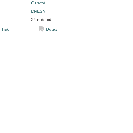
Ostatní
e
DRESY
24 měsíců
Tisk
Dotaz