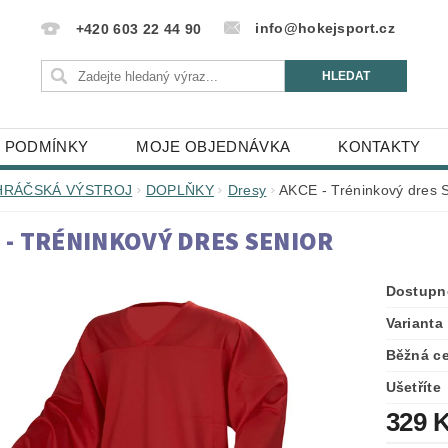
info@hokejsport.cz
+420 603 22 44 90
 PODMÍNKY
MOJE OBJEDNÁVKA
KONTAKTY
HRÁČSKÁ VÝSTROJ
DOPLŇKY
Dresy
AKCE - Tréninkový dres 
 - TRÉNINKOVÝ DRES SENIOR
Dostupn
Varianta
Běžná c
Ušetříte
329 