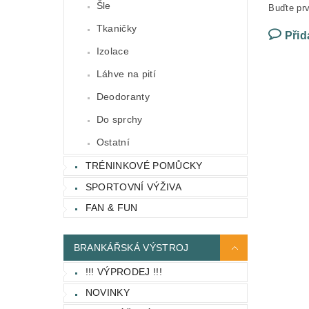
Šle
Buďte prv
Tkaničky
Přid
Izolace
Láhve na pití
Deodoranty
Do sprchy
Ostatní
TRÉNINKOVÉ POMŮCKY
SPORTOVNÍ VÝŽIVA
FAN & FUN
BRANKÁŘSKÁ VÝSTROJ
!!! VÝPRODEJ !!!
NOVINKY