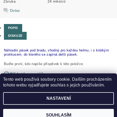
Záruka
24 měsíců
Dotaz
POPIS
DISKUZE
Náhradní pásek pod bradu, vhodný pro každou helmu, i s krátkým
protikusem, do kterého se zapíná delší pásek.
Buďte první, kdo napíše příspěvek k této položce.
Přidat komentář
Tento web používá soubory cookie. Dalším procházením
tohoto webu vyjadřujete souhlas s jejich používáním.
NASTAVENÍ
2026 ©
HOKEJSPORT.CZ
, všechna práva vyhrazena
Vytvořil Shoptet
SOUHLASÍM