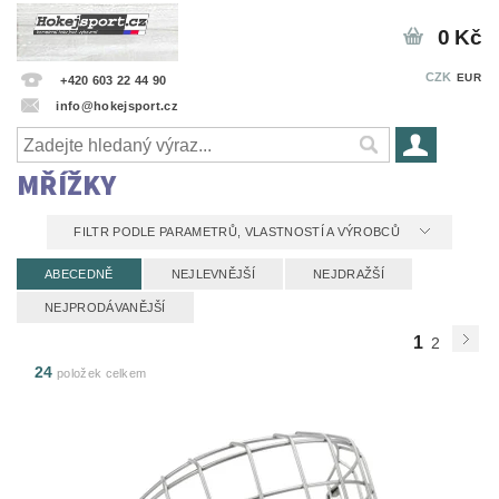
0 Kč
CZK
EUR
+420 603 22 44 90
info@hokejsport.cz
MŘÍŽKY
FILTR PODLE PARAMETRŮ, VLASTNOSTÍ A VÝROBCŮ
ABECEDNĚ
NEJLEVNĚJŠÍ
NEJDRAŽŠÍ
NEJPRODÁVANĚJŠÍ
1
2
24
položek celkem