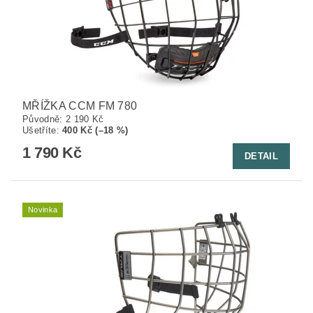
MŘÍŽKA CCM FM 780
Původně:
2 190 Kč
Ušetříte
:
400 Kč (–18 %)
1 790 Kč
DETAIL
Novinka