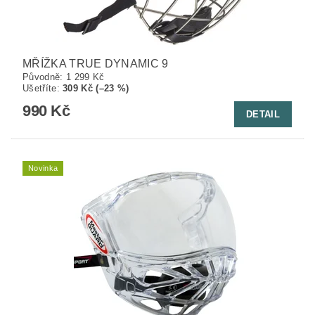
MŘÍŽKA TRUE DYNAMIC 9
Původně:
1 299 Kč
Ušetříte
:
309 Kč (–23 %)
990 Kč
DETAIL
Novinka