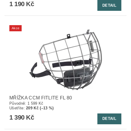
1 190 Kč
DETAIL
Akce
MŘÍŽKA CCM FITLITE FL 80
Původně:
1 599 Kč
Ušetříte
:
209 Kč (–13 %)
1 390 Kč
DETAIL