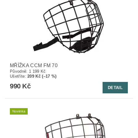
MŘÍŽKA CCM FM 70
Původně:
1 199 Kč
Ušetříte
:
209 Kč (–17 %)
990 Kč
DETAIL
Novinka