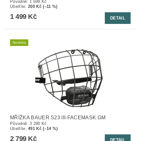
Původně:
1 699 Kč
Ušetříte
:
200 Kč (–11 %)
1 499 Kč
DETAIL
Novinka
MŘÍŽKA BAUER S23 III-FACEMASK GM
Původně:
3 290 Kč
Ušetříte
:
491 Kč (–14 %)
2 799 Kč
DETAIL