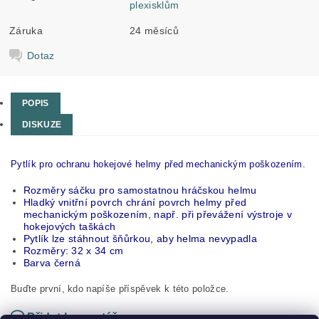
plexisklům
Záruka
24 měsíců
Dotaz
POPIS
DISKUZE
Pytlík pro ochranu hokejové helmy před mechanickým poškozením.
Rozměry sáčku pro samostatnou hráčskou helmu
Hladký vnitřní povrch chrání povrch helmy před
mechanickým poškozením, např. při převážení výstroje v
hokejových taškách
Pytlík lze stáhnout šňůrkou, aby helma nevypadla
Rozměry: 32 x 34 cm
Barva černá
Buďte první, kdo napíše příspěvek k této položce.
Přidat komentář