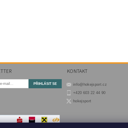
TTER
KONTAKT
info
@
hokejsport.cz
+420 603 22 44 90
hokejsport