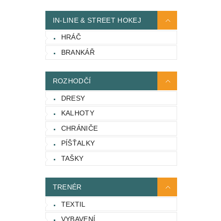
IN-LINE & STREET HOKEJ
HRÁČ
BRANKÁŘ
ROZHODČÍ
DRESY
KALHOTY
CHRÁNIČE
PÍŠŤALKY
TAŠKY
TRENÉR
TEXTIL
VYBAVENÍ