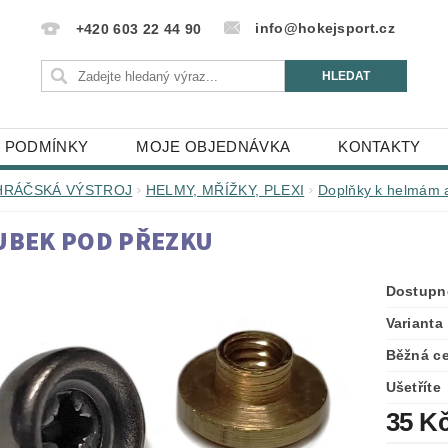
info@hokejsport.cz
+420 603 22 44 90
 PODMÍNKY
MOJE OBJEDNÁVKA
KONTAKTY
HRÁČSKÁ VÝSTROJ
HELMY, MŘÍŽKY, PLEXI
Doplňky k helmám a
UBEK POD PŘEZKU
Dostupn
Varianta
Běžná c
Ušetříte
35 K