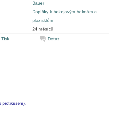
Bauer
Doplňky k hokejovým helmám a
e
plexisklům
24 měsíců
Tisk
Dotaz
s protikusem).