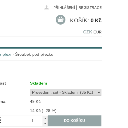
|
PŘIHLÁŠENÍ
REGISTRACE
KOŠÍK:
0 Kč
CZK
EUR
 plexi
Šroubek pod přezku
ost
Skladem
ena
49 Kč
14 Kč
(–28 %)
č