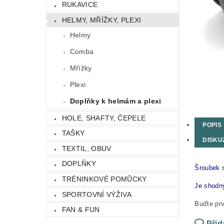
RUKAVICE
HELMY, MŘÍŽKY, PLEXI
Helmy
Comba
Mřížky
Plexi
Doplňky k helmám a plexi
HOLE, SHAFTY, ČEPELE
POPIS
TAŠKY
DISKU
TEXTIL, OBUV
DOPLŇKY
Šroubek s
TRÉNINKOVÉ POMŮCKY
Je shodn
SPORTOVNÍ VÝŽIVA
Buďte prv
FAN & FUN
Přid