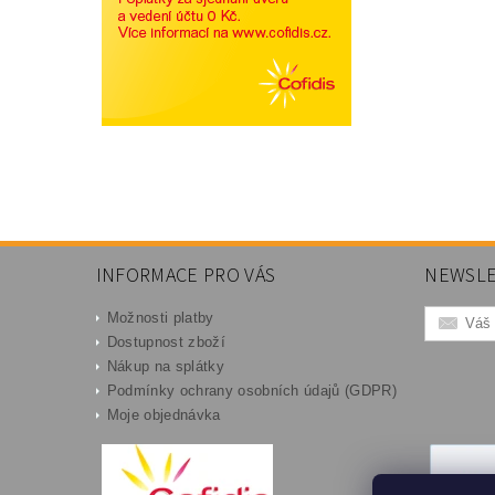
INFORMACE PRO VÁS
NEWSLE
Možnosti platby
Dostupnost zboží
Nákup na splátky
Podmínky ochrany osobních údajů (GDPR)
Moje objednávka