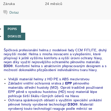
Záruka
24 měsíců
Dotaz
POPIS
DISKUZE
Špičková profesionální helma z modelové řady CCM FITLITE, druhý
nejvyšší model. Helma s mnoha inovacemi a vylepšeními, které
přispívají k ještě vyššímu komfortu a vyšší úrovni ochrany hlavy,
nejen díky využití nejnovějšího ochranného pěnového materiálu
D3O®
. Komfortní helma s atraktivním přepracovaným designem a s
možností dokonalého přizpůsobení individuálnímu tvaru hlavy.
Vnější materiál helmy z HD PE s ABS mezivrstvou
Základní vnitřní ochranná vrstva z
EPP
pěnového
materiálu střední hustoty (MD). Oproti tradičně používané
EPP pěně s vysokou hustotou (HD) nový materiál lépe
pohlcuje širší škálu různých úderů na hlavu
Ochrana spánkových oblastí s využitím speciální unikátní
pěnové hmoty vyrobené technologií
D3O®
. Materiál
vyrobený touto technologií reaguje
podle měnící se