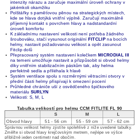
intenzity nárazu a zaručuje maximální úroveň ochrany v
jakémkoli okamžiku
Polštářky s paměťovou pěnou na strategických místech,
kde se hlava dotýká vnitřní výplně.
Z
aručují maximálně
příjemný kontakt s povrchem hlavy a nadstandardní
úroveň komfortu
K základnímu nastavení velikosti není potřeba žádného
šroubováku, stačí vysunout originální
FITCLIP
na bocích
helmy, nastavit požadovanou velikost a opět zasunout
Fitclip dolů
Přepracovaný systém nastavení kolečkem
MICRODIAL III
na temeni umožňuje nastavit a přizpůsobit si obvod helmy
díky vnitřním stabilizačním páskům tak, aby helma
perfektně sedla a přiléhala k hlavě
Systém ventilace spolu s rozměrnými větracími otvory v
přední části helmy přispívají k omezení pocení
Průhledné chrániče uší z osvědčeného špičkového
materiálu
SURLYN
Velikosti: S, M, L
Tabulka velikostí pro helmu CCM FITLITE FL 90
S
M
L
Obvod hlavy
51 - 56 cm
55 - 59 cm
57 - 62 cm
Správnou velikost helmy zjistíte spolehlivě z níže uvedené tabulky.
Změřte si obvod hlavy krejčovským metrem, nejlépe ve výšce
přibližně jeden centimetr nad obočím.