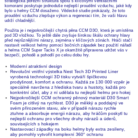
strategická porézní struktura spolu s klíčovými ventilačními
komorami poskytuje jednoduše nejlepší proudění vzduchu, jaké kdy
bylo u helmy CCM dosaženo. Vědecké studie prokázaly, že toto
proudění vzduchu zlepšuje výkon a regeneraci tím, že vaši hlavu
udrží chladnější.
Použita je i nejpokročilejší chytrá pěna CCM D3O, která je umístěna
pod 3D vložkou. To ještě dále zvyšuje širokou škálu ochrany hlavy
před nejrůznějšími nárazy, zejména v klíčových zónách. Hráči stačí
nastavit velikost helmy pomocí bočních západek bez použití nářadí
a helma CCM Super Tacks X je okamžitě připravena udržet vás v
bezpečí, pohodě a pohodlí po celou dobu hry.
Moderní atraktivní design
Revoluční vnitřní výstelka Nest Tech 3D Printed Liner
vyrobená technologií 3D tisku vytváří špičkovou
prodyšnost, komfort a ochranu. Každá ze 130 000 vzpěr je
speciálně navržena z hlediska tvaru a hustoty, každá pro
konkrétní účel, aby z ní udělala tu nejlepší helmu pro hokej
Nejpokročilejší CCM ochranný pěnový materiál D30 Smart
Foam je citlivý na rychlost. D30 je měkký a poddajný ve
svém přirozeném stavu, ale v případě nárazu rychle
ztuhne a absorbuje energii nárazu, aby hráčům poskytl tu
nejlepší ochranu pro všechny druhy nárazů a úderů,
souvisejících s hokejem
Nastavovací západky na boku helmy byly extra zesíleny,
aby pomohly vytvořit komplexní 360° ochranu