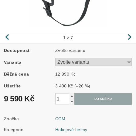
1
z 7
Dostupnost
Zvolte variantu
Varianta
Běžná cena
12 990 Kč
Ušetříte
3 400 Kč
(–26 %)
9 590 Kč
Značka
CCM
Kategorie
Hokejové helmy