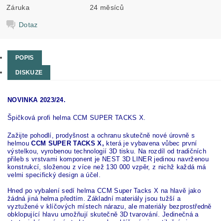
Záruka
24 měsíců
Dotaz
POPIS
DISKUZE
NOVINKA 2023/24.
Špičková profi helma CCM SUPER TACKS X.
Zažijte pohodlí, prodyšnost a ochranu skutečně nové úrovně s
helmou
CCM SUPER TACKS X,
která je vybavena vůbec první
výstelkou, vyrobenou technologií 3D tisku. Na rozdíl od tradičních
přileb s vrstvami komponent je NEST 3D LINER jedinou navrženou
konstrukcí, složenou z více než 130 000 vzpěr, z nichž každá má
velmi specifický design a účel.
Hned po vybalení sedí helma CCM Super Tacks X na hlavě jako
žádná jiná helma předtím. Základní materiály jsou tužší a
vyztužené v klíčových místech nárazu, ale materiály bezprostředně
obklopující hlavu umožňují skutečně 3D tvarování. Jedinečná a