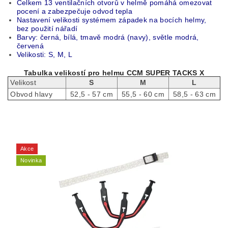
Celkem 13 ventilačních otvorů v helmě pomáhá omezovat
pocení a zabezpečuje odvod tepla
Nastavení velikosti systémem západek na bocích helmy,
bez použití nářadí
Barvy: černá, bílá, tmavě modrá (navy), světle modrá,
červená
Velikosti: S, M, L
Tabulka velikostí pro helmu CCM SUPER TACKS X
Velikost
S
M
L
Obvod hlavy
52,5 - 57 cm
55,5 - 60 cm
58,5 - 63 cm
Akce
Novinka