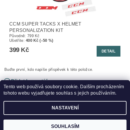
CCM SUPER TACKS X HELMET
PERSONALIZATION KIT
Původně:
799 Kč
Ušetříte
:
400 Kč (–50 %)
399 Kč
DETAIL
Buďte první, kdo napíše příspěvek k této položce.
Přidat komentář
Tento web používá soubory cookie. Dalším procházením
tohoto webu vyjadřujete souhlas s jejich používáním.
NASTAVENÍ
2026 ©
HOKEJSPORT.CZ
, všechna práva vyhrazena
Vytvořil Shoptet
SOUHLASÍM