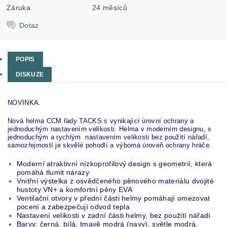
Záruka
24 měsíců
Dotaz
POPIS
DISKUZE
NOVINKA.
Nová helma CCM řady TACKS s vynikající úrovní ochrany a
jednoduchým nastavením velikosti. Helma v moderním designu, s
jednoduchým a rychlým nastavením velikosti bez použití nářadí,
samozřejmostí je skvělé pohodlí a výborná úroveň ochrany hráče.
Moderní atraktivní nízkoprofilový design s geometrií, která
pomáhá tlumit nárazy
Vnitřní výstelka z osvědčeného pěnového materiálu dvojité
hustoty VN+ a komfortní pěny EVA
Ventilační otvory v přední části helmy pomáhají omezovat
pocení a zabezpečují odvod tepla
Nastavení velikosti v zadní části helmy, bez použití nářadí
Barvy: černá, bílá, tmavě modrá (navy), světle modrá,