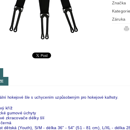
Značka
Kategori
Záruka
ZE
ální hokejové šle s uchycením uzpůsobeným pro hokejové kalhoty.
vý kříž
ické gumové úchyty
vé zkracovače délky šlí
 černá
st dětská (Youth), S/M - délka 36" - 54" (51 - 81 cm), L/XL - délka 2