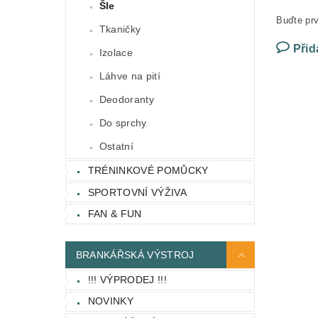
Šle
Buďte prv
Tkaničky
Přid
Izolace
Láhve na pití
Deodoranty
Do sprchy
Ostatní
TRÉNINKOVÉ POMŮCKY
SPORTOVNÍ VÝŽIVA
FAN & FUN
BRANKÁŘSKÁ VÝSTROJ
!!! VÝPRODEJ !!!
NOVINKY