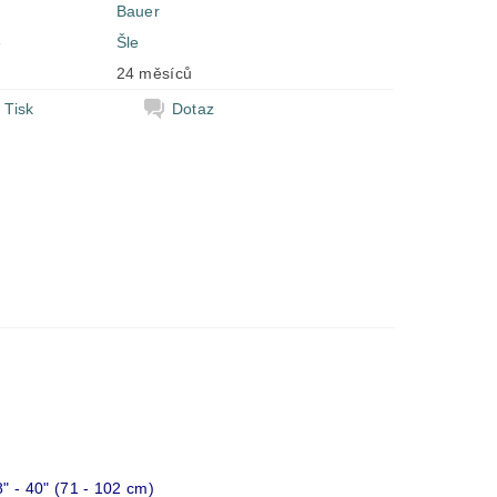
Bauer
e
Šle
24 měsíců
Tisk
Dotaz
8" - 40" (71 - 102 cm)