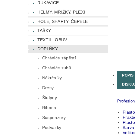
RUKAVICE
HELMY, MŘÍŽKY, PLEXI
HOLE, SHAFTY, ČEPELE
TAŠKY
TEXTIL, OBUV
DOPLŇKY
Chrániče zápěstí
Chrániče zubů
POPIS
Nákrčníky
DISKU
Dresy
Štulpny
Profesion
Ribana
Plasto
Prakt
Suspenzory
Plasto
Barva
Podvazky
Veliko