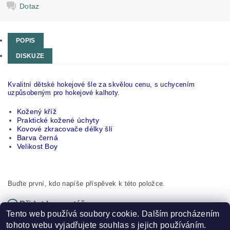
Dotaz
POPIS
DISKUZE
Kvalitní dětské hokejové šle za skvělou cenu, s uchycením
uzpůsobeným pro hokejové kalhoty.
Kožený kříž
Praktické kožené úchyty
Kovové zkracovače délky šlí
Barva černá
Velikost Boy
Buďte první, kdo napíše příspěvek k této položce.
Přidat komentář
Tento web používá soubory cookie. Dalším procházením
tohoto webu vyjadřujete souhlas s jejich používáním.