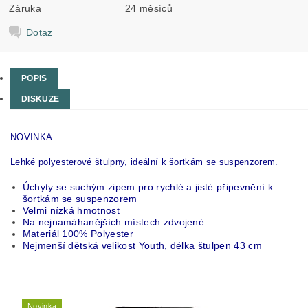
Záruka
24 měsíců
Dotaz
POPIS
DISKUZE
NOVINKA.
Lehké polyesterové štulpny, ideální k šortkám se suspenzorem.
Úchyty se suchým zipem pro rychlé a jisté připevnění k
šortkám se suspenzorem
Velmi nízká hmotnost
Na nejnamáhanějších místech zdvojené
Materiál 100% Polyester
Nejmenší dětská velikost Youth, délka štulpen 43 cm
Novinka