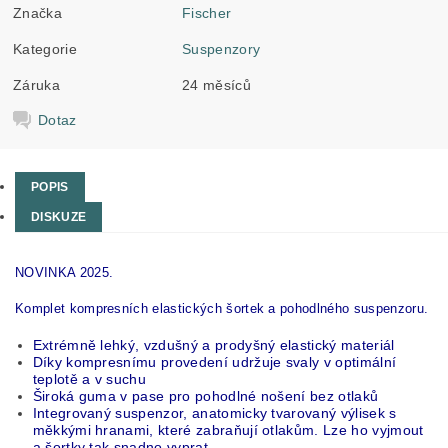
Značka
Fischer
Kategorie
Suspenzory
Záruka
24 měsíců
Dotaz
POPIS
DISKUZE
NOVINKA 2025.
Komplet kompresních elastických šortek a pohodlného suspenzoru.
Extrémně lehký, vzdušný a prodyšný elastický materiál
Díky kompresnímu provedení udržuje svaly v optimální
teplotě a v suchu
Široká guma v pase pro pohodlné nošení bez otlaků
Integrovaný suspenzor, anatomicky tvarovaný výlisek s
měkkými hranami, které zabraňují otlakům. Lze ho vyjmout
a šortky tak snadno vyprat