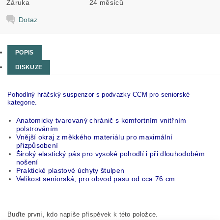
Záruka
24 měsíců
Dotaz
POPIS
DISKUZE
Pohodlný hráčský suspenzor s podvazky CCM pro seniorské
kategorie.
Anatomicky tvarovaný chránič s komfortním vnitřním
polstrováním
Vnější okraj z měkkého materiálu pro maximální
přizpůsobení
Široký elastický pás pro vysoké pohodlí i při dlouhodobém
nošení
Praktické plastové úchyty štulpen
Velikost seniorská, pro obvod pasu od cca 76 cm
Buďte první, kdo napíše příspěvek k této položce.