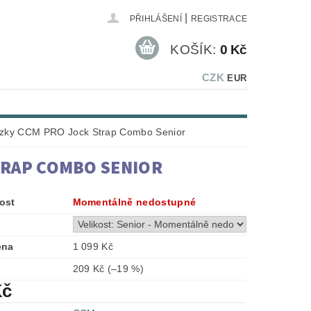
|
PŘIHLÁŠENÍ
REGISTRACE
KOŠÍK:
0 Kč
CZK
EUR
azky CCM PRO Jock Strap Combo Senior
TRAP COMBO SENIOR
ost
Momentálně nedostupné
ena
1 099 Kč
209 Kč
(–19 %)
Kč