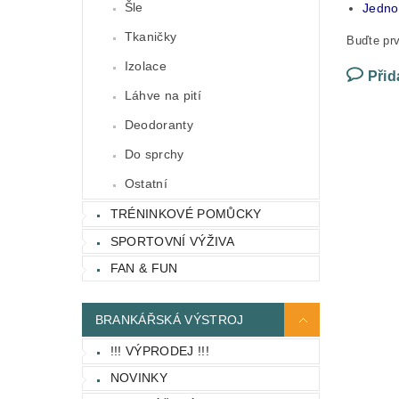
Šle
Jedno 
Tkaničky
Buďte prv
Izolace
Přid
Láhve na pití
Deodoranty
Do sprchy
Ostatní
TRÉNINKOVÉ POMŮCKY
SPORTOVNÍ VÝŽIVA
FAN & FUN
BRANKÁŘSKÁ VÝSTROJ
!!! VÝPRODEJ !!!
NOVINKY