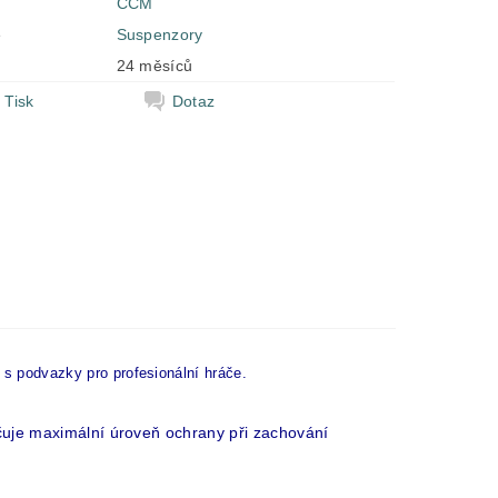
CCM
e
Suspenzory
24 měsíců
Tisk
Dotaz
 podvazky pro profesionální hráče.
čuje maximální úroveň ochrany při zachování