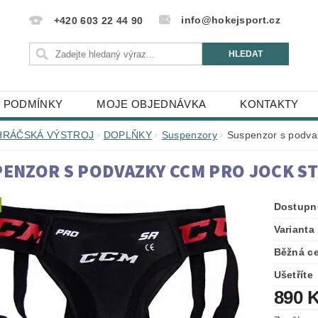
info@hokejsport.cz
+420 603 22 44 90
 PODMÍNKY
MOJE OBJEDNÁVKA
KONTAKTY
HRÁČSKÁ VÝSTROJ
DOPLŇKY
Suspenzory
Suspenzor s podv
ENZOR S PODVAZKY CCM PRO JOCK S
Dostupn
Varianta
Běžná c
Ušetříte
890 