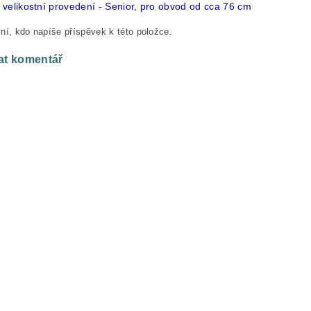
velikostní provedení - Senior, pro obvod od cca 76 cm
ní, kdo napíše příspěvek k této položce.
at komentář