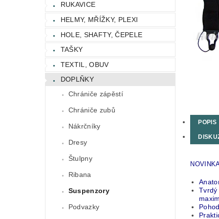
RUKAVICE
HELMY, MŘÍŽKY, PLEXI
HOLE, SHAFTY, ČEPELE
TAŠKY
TEXTIL, OBUV
DOPLŇKY
Chrániče zápěstí
Chrániče zubů
POPIS
Nákrčníky
DISKU
Dresy
Štulpny
NOVINKA.
Ribana
Anato
Tvrdý
Suspenzory
maxim
Pohodl
Podvazky
Prakti