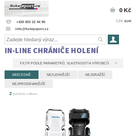
0 Kč
CZK
EUR
+420 603 22 44 90
info@hokejsport.cz
IN-LINE CHRÁNIČE HOLENÍ
FILTR PODLE PARAMETRŮ, VLASTNOSTÍ A VÝROBCŮ
ABECEDNĚ
NEJLEVNĚJŠÍ
NEJDRAŽŠÍ
NEJPRODÁVANĚJŠÍ
2
položek celkem