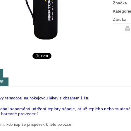
Značka
Kategori
Záruka
ZE
ý termoobal na hokejovou láhev s obsahem 1 litr.
obal napomáhá udržení teploty nápoje, ať už teplého nebo studen
 barevné provedení
ní, kdo napíše příspěvek k této položce.