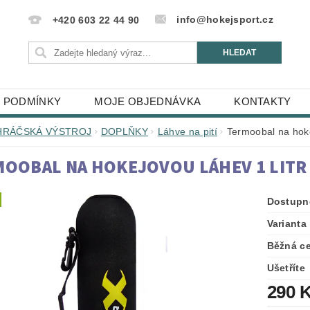
info@hokejsport.cz
+420 603 22 44 90
 PODMÍNKY
MOJE OBJEDNÁVKA
KONTAKTY
HRÁČSKÁ VÝSTROJ
DOPLŇKY
Láhve na pití
Termoobal na hoke
OOBAL NA HOKEJOVOU LÁHEV 1 LITR 
Dostupn
Varianta
Běžná c
Ušetříte
290 