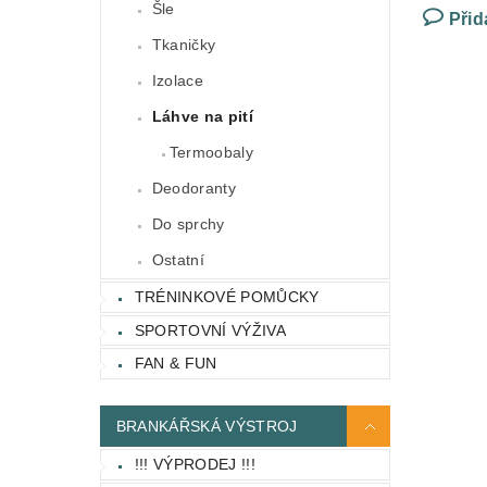
Šle
Přid
Tkaničky
Izolace
Láhve na pití
Termoobaly
Deodoranty
Do sprchy
Ostatní
TRÉNINKOVÉ POMŮCKY
SPORTOVNÍ VÝŽIVA
FAN & FUN
BRANKÁŘSKÁ VÝSTROJ
!!! VÝPRODEJ !!!