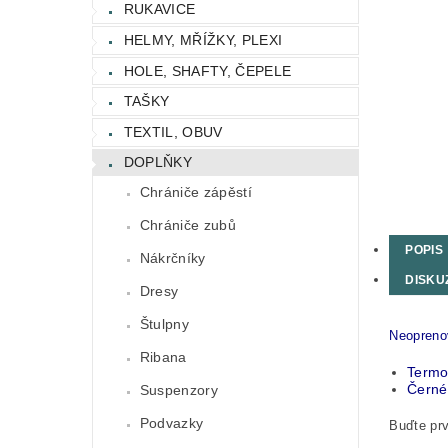
RUKAVICE
HELMY, MŘÍŽKY, PLEXI
HOLE, SHAFTY, ČEPELE
TAŠKY
TEXTIL, OBUV
DOPLŇKY
Chrániče zápěstí
Chrániče zubů
POPIS
Nákrčníky
DISKU
Dresy
Štulpny
Neoprenov
Ribana
Termo
Černé
Suspenzory
Podvazky
Buďte prv