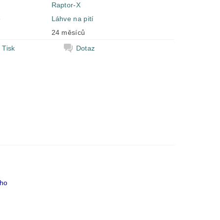
Raptor-X
e
Láhve na pití
24 měsíců
Tisk
Dotaz
ého