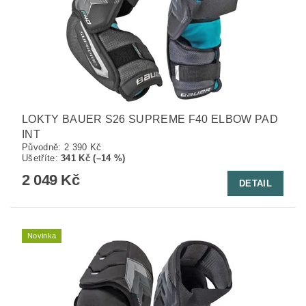
LOKTY BAUER S26 SUPREME F40 ELBOW PAD
INT
Původně:
2 390 Kč
Ušetříte
:
341 Kč (–14 %)
2 049 Kč
DETAIL
Novinka