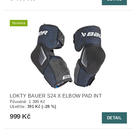
Novinka
LOKTY BAUER S24 X ELBOW PAD INT
Původně:
1 390 Kč
Ušetříte
:
391 Kč (–28 %)
999 Kč
DETAIL