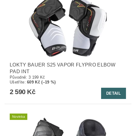
LOKTY BAUER S25 VAPOR FLYPRO ELBOW
PAD INT
Původně:
3 199 Kč
Ušetříte
:
609 Kč (–19 %)
2 590 Kč
DETAIL
Novinka