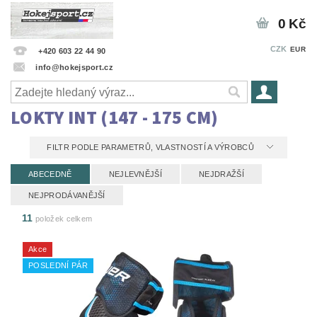
0 Kč
CZK
EUR
+420 603 22 44 90
info@hokejsport.cz
LOKTY INT (147 - 175 CM)
FILTR PODLE PARAMETRŮ, VLASTNOSTÍ A VÝROBCŮ
ABECEDNĚ
NEJLEVNĚJŠÍ
NEJDRAŽŠÍ
NEJPRODÁVANĚJŠÍ
11
položek celkem
Akce
POSLEDNÍ PÁR