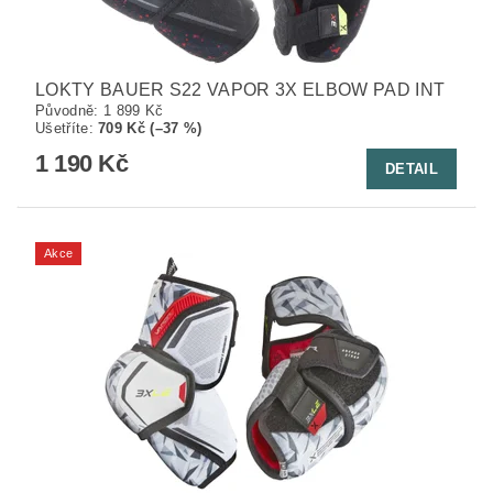
LOKTY BAUER S22 VAPOR 3X ELBOW PAD INT
Původně:
1 899 Kč
Ušetříte
:
709 Kč (–37 %)
1 190 Kč
DETAIL
Akce