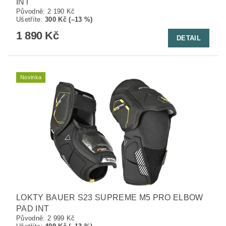
INT
Původně:
2 190 Kč
Ušetříte
:
300 Kč (–13 %)
1 890 Kč
DETAIL
Novinka
LOKTY BAUER S23 SUPREME M5 PRO ELBOW
PAD INT
Původně:
2 999 Kč