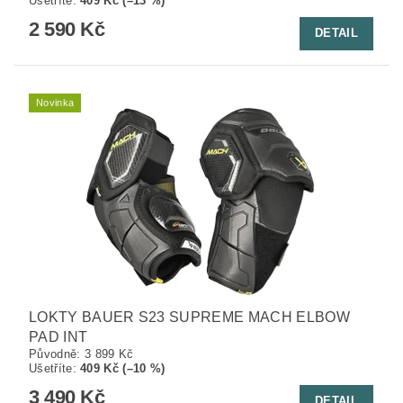
Ušetříte
:
409 Kč (–13 %)
2 590 Kč
DETAIL
Novinka
LOKTY BAUER S23 SUPREME MACH ELBOW
PAD INT
Původně:
3 899 Kč
Ušetříte
:
409 Kč (–10 %)
3 490 Kč
DETAIL