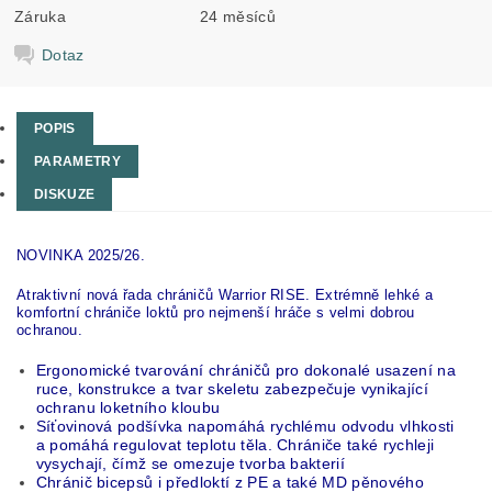
Záruka
24 měsíců
Dotaz
POPIS
PARAMETRY
DISKUZE
NOVINKA 2025/26.
Atraktivní nová řada chráničů Warrior RISE. Extrémně lehké a
komfortní chrániče loktů pro nejmenší hráče s velmi dobrou
ochranou.
Ergonomické tvarování chráničů pro dokonalé usazení na
ruce
, konstrukce a tvar skeletu zabezpečuje vynikající
ochranu loketního kloubu
Síťovinová podšívka napomáhá rychlému odvodu vlhkosti
a pomáhá regulovat teplotu těla. Chrániče také rychleji
vysychají, čímž se omezuje tvorba bakterií
Chránič bicepsů i předloktí z PE a také MD pěnového