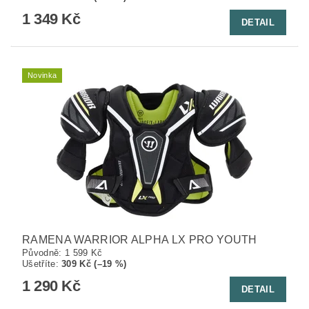
1 349 Kč
DETAIL
Novinka
RAMENA WARRIOR ALPHA LX PRO YOUTH
Původně:
1 599 Kč
Ušetříte
:
309 Kč (–19 %)
1 290 Kč
DETAIL