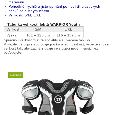
materiálu
Pohodlné, rychlé a jisté upínání pomocí tří elastických
pásků se suchým zipem
Velikosti: S/M, L/XL
Tabulka velikostí loktů WARRIOR Youth
Velikost
S/M
L/XL
Výška
101 – 125 cm
116 – 137 cm
Správnou velikost zjistíte spolehlivě z uvedené tabulky.
V každém sloupci jsou údaje pro konkrétní velikost, vyberte si vaši
velikost tak, aby žádný z údajů ve sloupci nebyl menší, než
potřebujete.
Novinka