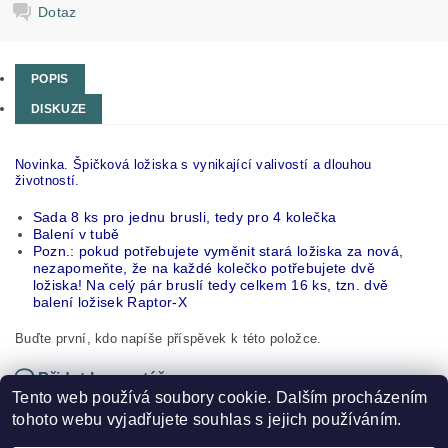
Dotaz
POPIS
DISKUZE
Novinka. Špičková ložiska s vynikající valivostí a dlouhou
životností.
Sada 8 ks pro jednu brusli, tedy pro 4 kolečka
Balení v tubě
Pozn.: pokud potřebujete vyměnit stará ložiska za nová,
nezapomeňte, že na každé kolečko potřebujete dvě
ložiska! Na celý pár bruslí tedy celkem 16 ks, tzn. dvě
balení ložisek Raptor-X
Buďte první, kdo napíše příspěvek k této položce.
Přidat komentář
Tento web používá soubory cookie. Dalším procházením
tohoto webu vyjadřujete souhlas s jejich používáním.