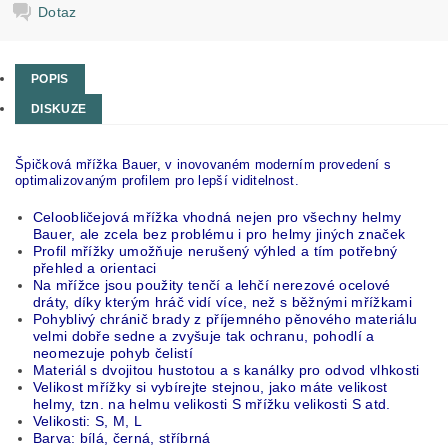
Dotaz
POPIS
DISKUZE
Špičková mřížka Bauer, v inovovaném moderním provedení s
optimalizovaným profilem pro lepší viditelnost.
Celoobličejová mřížka vhodná nejen pro všechny helmy
Bauer, ale zcela bez problému i pro helmy jiných značek
Profil mřížky umožňuje nerušený výhled a tím potřebný
přehled a orientaci
Na mřížce jsou použity tenčí a lehčí nerezové ocelové
dráty, díky kterým hráč vidí více, než s běžnými mřížkami
Pohyblivý chránič brady z příjemného pěnového materiálu
velmi dobře sedne a zvyšuje tak ochranu, pohodlí a
neomezuje pohyb čelistí
Materiál s dvojitou hustotou a s kanálky pro odvod vlhkosti
Velikost mřížky si vybírejte stejnou, jako máte velikost
helmy, tzn. na helmu velikosti S mřížku velikosti S atd.
Velikosti: S, M, L
Barva: bílá, černá, stříbrná