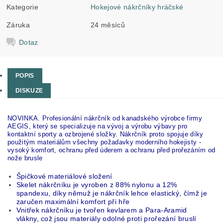
Kategorie
Hokejové nákrčníky hráčské
Záruka
24 měsíců
Dotaz
POPIS
DISKUZE
NOVINKA. Profesionální nákrčník od kanadského výrobce firmy
AEGIS, který se specializuje na vývoj a výrobu výbavy pro
kontaktní sporty a ozbrojené složky. Nákrčník proto spojuje díky
použitým materiálům všechny požadavky moderního hokejisty -
vysoký komfort, ochranu před úderem a ochranu před prořezáním od
nože brusle
Špičkové materiálové složení
Skelet nákrčníku je vyroben z 88% nylonu a 12%
spandexu, díky němuž je nákrčník lehce elastický, čímž je
zaručen maximální komfort při hře
Vnitřek nákrčníku je tvořen kevlarem a Para-Aramid
vlákny, což jsou materiály odolné proti prořezání bruslí