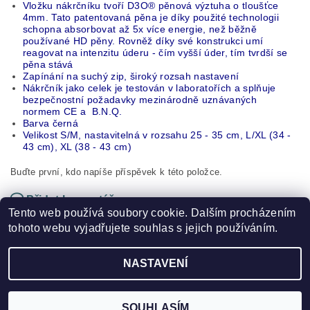
Vložku nákrčníku tvoří D3O® pěnová výztuha o tloušťce
4mm. Tato patentovaná pěna je díky použité technologii
schopna absorbovat až 5x více energie, než běžně
používané HD pěny. Rovněž díky své konstrukci umí
reagovat na intenzitu úderu - čím vyšší úder, tím tvrdší se
pěna stává
Zapínání na suchý zip, široký rozsah nastavení
Nákrčník jako celek je testován v laboratořích a splňuje
bezpečnostní požadavky mezinárodně uznávaných
normem CE a B.N.Q.
Barva černá
Velikost S/M, nastavitelná v rozsahu 25 - 35 cm, L/XL (34 -
43 cm), XL (38 - 43 cm)
Buďte první, kdo napíše příspěvek k této položce.
Přidat komentář
Tento web používá soubory cookie. Dalším procházením
tohoto webu vyjadřujete souhlas s jejich používáním.
NASTAVENÍ
2026 ©
HOKEJSPORT.CZ
, všechna práva vyhrazena
Vytvořil Shoptet
SOUHLASÍM