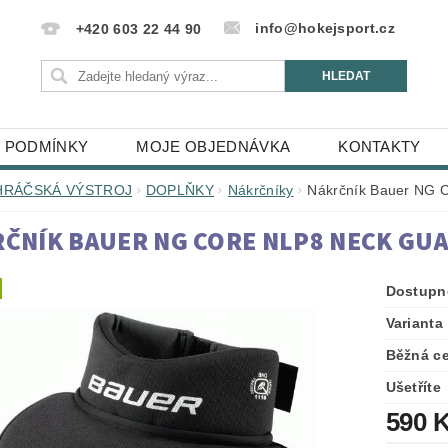
info@hokejsport.cz
+420 603 22 44 90
 PODMÍNKY
MOJE OBJEDNÁVKA
KONTAKTY
HRÁČSKÁ VÝSTROJ
DOPLŇKY
Nákrčníky
Nákrčník Bauer NG 
ČNÍK BAUER NG CORE NLP8 NECK GUA
Dostupn
Varianta
Běžná c
Ušetříte
590 