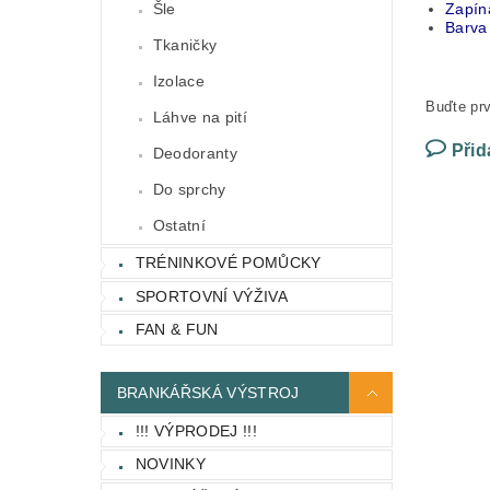
Zapíná
Šle
Barva
Tkaničky
Izolace
Buďte prv
Láhve na pití
Přid
Deodoranty
Do sprchy
Ostatní
TRÉNINKOVÉ POMŮCKY
SPORTOVNÍ VÝŽIVA
FAN & FUN
BRANKÁŘSKÁ VÝSTROJ
!!! VÝPRODEJ !!!
NOVINKY