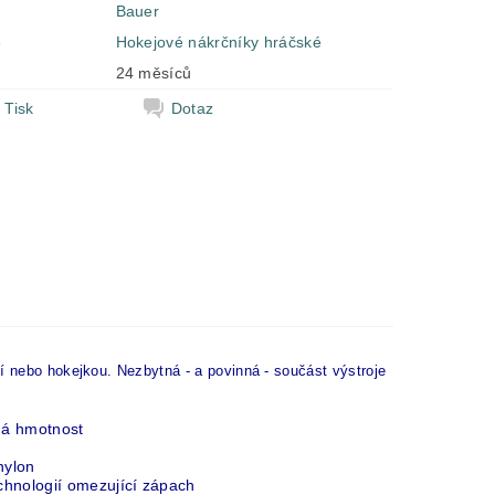
Bauer
e
Hokejové nákrčníky hráčské
24 měsíců
Tisk
Dotaz
í nebo hokejkou. Nezbytná - a povinná - součást výstroje
ná hmotnost
nylon
chnologií omezující zápach