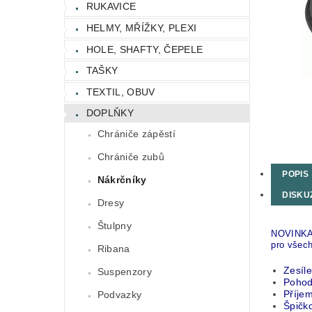
RUKAVICE
HELMY, MŘÍŽKY, PLEXI
HOLE, SHAFTY, ČEPELE
TAŠKY
TEXTIL, OBUV
DOPLŇKY
Chrániče zápěstí
Chrániče zubů
POPIS
Nákrčníky
DISKU
Dresy
Štulpny
NOVINKA. 
pro všech
Ribana
Zesíle
Suspenzory
Pohodl
Příjem
Podvazky
Špičk