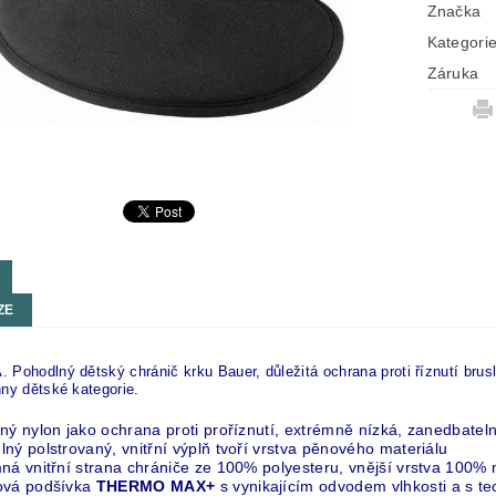
Značka
Kategori
Záruka
ZE
Pohodlný dětský chránič krku Bauer, důležitá ochrana proti říznutí brusl
ny dětské kategorie.
ný nylon jako ochrana proti proříznutí
, extrémně nízká, zanedbatel
ný polstrovaný, vnitřní výplň tvoří vrstva pěnového materiálu
ná vnitřní strana chrániče ze 100% polyesteru, vnější vrstva 100% 
ová podšívka
THERMO MAX+
s vynikajícím odvodem vlhkosti a s te