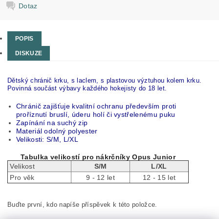
Dotaz
POPIS
DISKUZE
Dětský chránič krku, s laclem, s plastovou výztuhou kolem krku.
Povinná součást výbavy každého hokejisty do 18 let.
Chránič zajišťuje kvalitní ochranu především proti
proříznutí bruslí, úderu holí či vystřelenému puku
Zapínání na suchý zip
Materiál odolný polyester
Velikosti: S/M, L/XL
Tabulka velikostí pro nákrčníky Opus Junior
Velikost
S/M
L/XL
Pro věk
9 - 12 let
12 - 15 let
Buďte první, kdo napíše příspěvek k této položce.