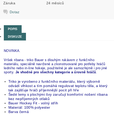
Záruka
24 měsíců
Dotaz
POPIS
DISKUZE
NOVINKA.
Vršek ribana - triko Bauer s dlouhým rukávem z funkčního
materiálu, speciálně navržené a zkonstruované pro potřeby hráčů
ledního nebo in-line hokeje, použitelné je ale samozřejmě i pro jiné
sporty.
Je vhodné pro všechny kategorie a úrovně hráčů
.
Triko je vyrobeno z funkčního materiálu, který výborně
odvádí vlhkost a tím pomáhá regulovat teplotu těla, a který
tak zajišťuje hráči příjemnější pocit při hře
Šedé lemy s plochými švy zaručují komfortní nošení ribana
bez nepříjemných otlaků
Bauer Hockey Fit - volný střih
Materiál: 100% polyester
Barva černá