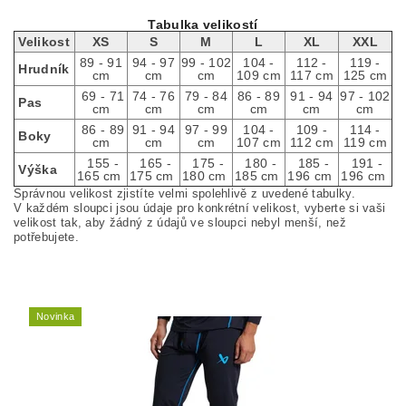
Tabulka velikostí
Velikost
XS
S
M
L
XL
XXL
89 - 91
94 - 97
99 - 102
104 -
112 -
119 -
Hrudník
cm
cm
cm
109 cm
117 cm
125 cm
69 - 71
74 - 76
79 - 84
86 - 89
91 - 94
97 - 102
Pas
cm
cm
cm
cm
cm
cm
86 - 89
91 - 94
97 - 99
104 -
109 -
114 -
Boky
cm
cm
cm
107 cm
112 cm
119 cm
155 -
165 -
175 -
180 -
185 -
191 -
Výška
165 cm
175 cm
180 cm
185 cm
196 cm
196 cm
Správnou velikost zjistíte velmi spolehlivě z uvedené tabulky.
V každém sloupci jsou údaje pro konkrétní velikost, vyberte si vaši
velikost tak, aby žádný z údajů ve sloupci nebyl menší, než
potřebujete.
Novinka