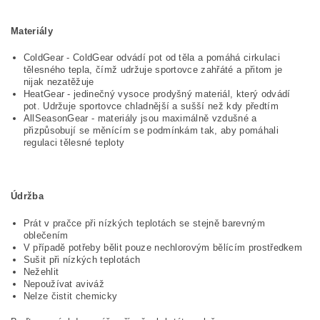
Materiály
ColdGear - ColdGear odvádí pot od těla a pomáhá cirkulaci
tělesného tepla, čímž udržuje sportovce zahřáté a přitom je
nijak nezatěžuje
HeatGear - jedinečný vysoce prodyšný materiál, který odvádí
pot. Udržuje sportovce chladnější a sušší než kdy předtím
AllSeasonGear - materiály jsou maximálně vzdušné a
přizpůsobují se měnícím se podmínkám tak, aby pomáhali
regulaci tělesné teploty
Údržba
Prát v pračce při nízkých teplotách se stejně barevným
oblečením
V případě potřeby bělit pouze nechlorovým bělícím prostředkem
Sušit při nízkých teplotách
Nežehlit
Nepoužívat aviváž
Nelze čistit chemicky