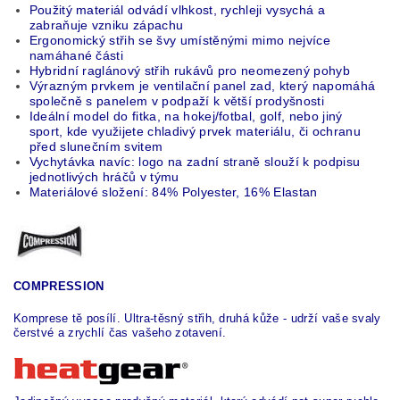
Použitý materiál odvádí vlhkost, rychleji vysychá a
zabraňuje vzniku zápachu
Ergonomický střih se švy umístěnými mimo nejvíce
namáhané části
Hybridní raglánový střih rukávů pro neomezený pohyb
Výrazným prvkem je ventilační panel zad, který napomáhá
společně s panelem v podpaží k větší prodyšnosti
Ideální model do fitka, na hokej/fotbal, golf, nebo jiný
sport, kde využijete chladivý prvek materiálu, či ochranu
před slunečním svitem
Vychytávka navíc: logo na zadní straně slouží k podpisu
jednotlivých hráčů v týmu
Materiálové složení:
84% Polyester, 16% Elastan
COMPRESSION
Komprese tě posílí.
Ultra-těsný střih, druhá kůže - udrží vaše svaly
čerstvé a zrychlí čas vašeho zotavení.