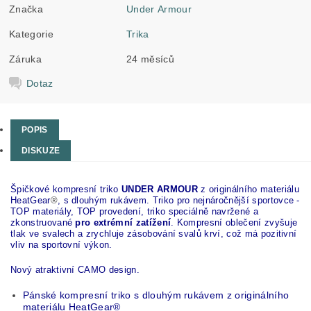
Značka
Under Armour
Kategorie
Trika
Záruka
24 měsíců
Dotaz
POPIS
DISKUZE
Špičkové kompresní triko
UNDER ARMOUR
z originálního materiálu
HeatGear
®
, s dlouhým rukávem. Triko pro nejnáročnější sportovce -
TOP materiály, TOP provedení, triko speciálně navržené a
zkonstruované
pro extrémní zatížení
.
Kompresní oblečení zvyšuje
tlak ve svalech a zrychluje zásobování svalů krví, což má pozitivní
vliv na sportovní výkon.
Nový atraktivní CAMO design.
Pánské kompresní triko s dlouhým rukávem z originálního
materiálu
HeatGear
®