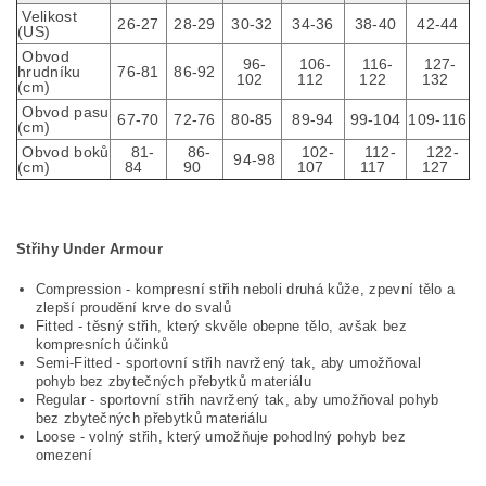
Velikost
26-27
28-29
30-32
34-36
38-40
42-44
(US)
Obvod
96-
106-
116-
127-
hrudníku
76-81
86-92
102
112
122
132
(cm)
Obvod pasu
67-70
72-76
80-85
89-94
99-104
109-116
(cm)
Obvod boků
81-
86-
102-
112-
122-
94-98
(cm)
84
90
107
117
127
Střihy Under Armour
Compression - kompresní střih neboli druhá kůže, zpevní tělo a
zlepší proudění krve do svalů
Fitted - těsný střih, který skvěle obepne tělo, avšak bez
kompresních účinků
Semi-Fitted - sportovní střih navržený tak, aby umožňoval
pohyb bez zbytečných přebytků materiálu
Regular - sportovní střih navržený tak, aby umožňoval pohyb
bez zbytečných přebytků materiálu
Loose - volný střih, který umožňuje pohodlný pohyb bez
omezení