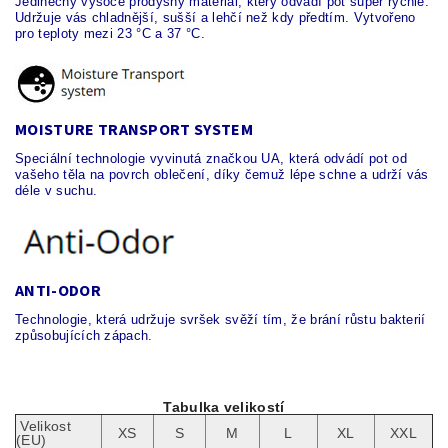
Jedinečný vysoce prodyšný materiál, který odvádí pot super rychle.
Udržuje vás chladnější, sušší a lehčí než kdy předtím. Vytvořeno
pro teploty mezi 23 °C a 37 °C.
MOISTURE TRANSPORT SYSTEM
Speciální technologie vyvinutá značkou UA, která odvádí pot od
vašeho těla na povrch oblečení, díky čemuž lépe schne a udrží vás
déle v suchu.
ANTI-ODOR
Technologie, která udržuje svršek svěží tím, že brání růstu bakterií
způsobujících zápach.
Tabulka velikostí
Velikost
XS
S
M
L
XL
XXL
(EU)