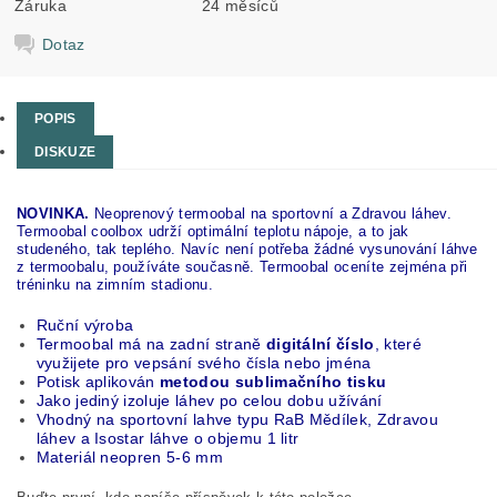
Záruka
24 měsíců
Dotaz
POPIS
DISKUZE
NOVINKA.
Neoprenový termoobal na sportovní a Zdravou láhev.
Termoobal coolbox udrží optimální teplotu nápoje, a to jak
studeného, tak teplého. Navíc není potřeba žádné vysunování láhve
z termoobalu, používáte současně. Termoobal oceníte zejména při
tréninku na zimním stadionu.
Ruční výroba
Termoobal má na zadní straně
digitální číslo
, které
využijete pro vepsání svého čísla nebo jména
Potisk aplikován
metodou sublimačního tisku
Jako jediný izoluje láhev po celou dobu užívání
Vhodný na sportovní lahve typu RaB Mědílek, Zdravou
láhev a Isostar láhve o objemu 1 litr
Materiál neopren 5-6 mm