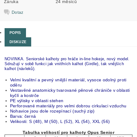
Záruka
24 měsíců
Dotaz
POPIS
DISKUZE
NOVINKA. Seniorské kalhoty pro hráče in-line hokeje, nový model.
Sdružují v sobě funkci jak vnitřních kalhot (Girdle), tak vnějších
kalhot (návleků).
Velmi kvalitní a pevný vnější materiál, vysoce odolný proti
oděru
Vestavěné anatomicky tvarované pěnové chrániče v oblasti
kyčlí a kostrče
PE výlisky v oblasti stehen
Perforované materiály pro velmi dobrou cirkulaci vzduchu
Nohavice jsou dole rozepínací (suchý zip)
Barva: černá
Velikosti: S (48), M (50), L (52), XL (54), XXL (56)
Tabulka velikostí pro kalhoty Opus Senior