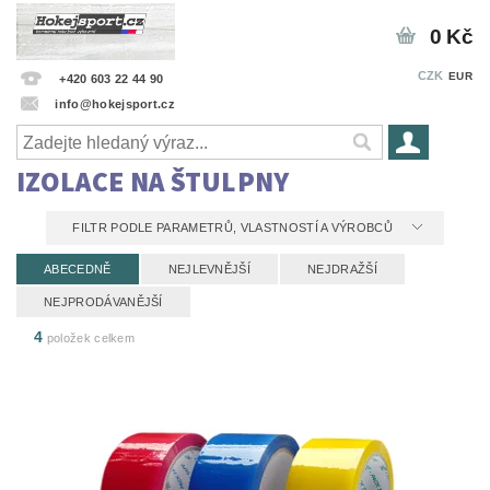
0 Kč
CZK
EUR
+420 603 22 44 90
info@hokejsport.cz
IZOLACE NA ŠTULPNY
FILTR PODLE PARAMETRŮ, VLASTNOSTÍ A VÝROBCŮ
ABECEDNĚ
NEJLEVNĚJŠÍ
NEJDRAŽŠÍ
NEJPRODÁVANĚJŠÍ
4
položek celkem