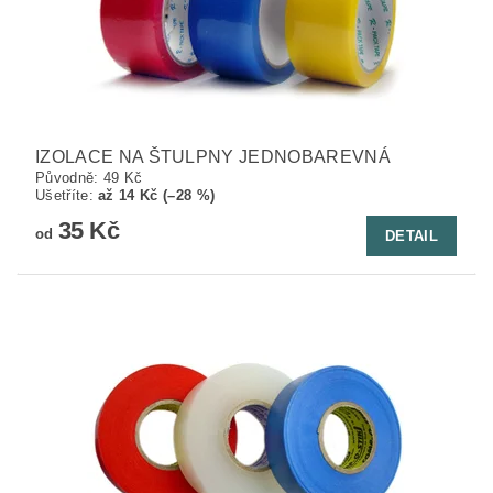
IZOLACE NA ŠTULPNY JEDNOBAREVNÁ
Původně:
49 Kč
Ušetříte
:
až 14 Kč (–28 %)
35 Kč
od
DETAIL